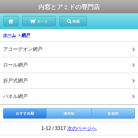
内窓とアミドの専門店
カート
検索
ホーム
＞
網戸
アコーデオン網戸
ロール網戸
折戸式網戸
パネル網戸
おすすめ順
価格順
新着順
1-12 / 3317
次のページへ