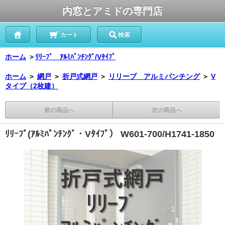
内窓とアミドの専門店
カート
検索
ホーム
＞
ﾘﾘｰﾌﾞ ｱﾙﾐﾊﾟﾝﾁﾝｸﾞ/Vﾀｲﾌﾟ
ホーム
＞
網戸
＞
折戸式網戸
＞
リリーブ アルミパンチング
＞
V
タイプ（2枚建）
前の商品へ
次の商品へ
ﾘﾘｰﾌﾞ(ｱﾙﾐﾊﾟﾝﾁﾝｸﾞ・Vﾀｲﾌﾟ） W601-700/H1741-1850