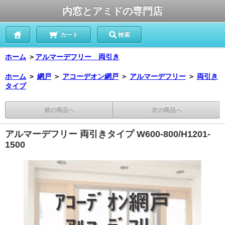
内窓とアミドの専門店
カート
検索
ホーム
＞
アルマーデフリー 両引き
ホーム
＞
網戸
＞
アコーデオン網戸
＞
アルマーデフリー
＞
両引き
タイプ
前の商品へ
次の商品へ
アルマーデフリー 両引きタイプ W600-800/H1201-
1500