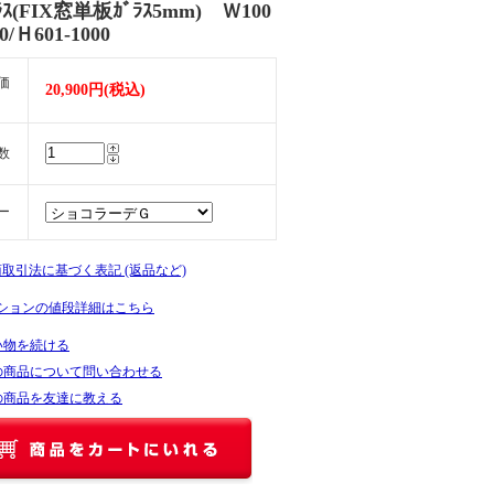
ﾟﾗｽ(FIX窓単板ｶﾞﾗｽ5mm) Ｗ100
00/Ｈ601-1000
価
20,900円(税込)
数
ー
商取引法に基づく表記 (返品など)
ションの値段詳細はこちら
い物を続ける
の商品について問い合わせる
の商品を友達に教える