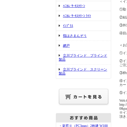
＜イ
ﾊﾆｶﾑ･ｻｰﾓｽｸﾘｰﾝ
①取
ﾊﾆｶﾑ･ｻｰﾓｽｸﾘｰﾝ ﾗｲﾄ
②結
③外
ｲﾝﾌﾟﾗｽ
④目
指はさまんぞう
＜お
網戸
①イ
立川ブラインド ブラインド
製品
②イ
ご注
立川ブラインド スクリーン
③枠
製品
④イ
カー
⑤イ
We
http:
0&pa
※イ
頂き
・楽窓Ⅱ（PC3mm）2枚建 W100