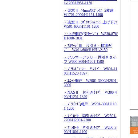
1-1200/H951-1150
・楽窓Ⅱ（4mm型ｶﾞﾗｽ）2枚建
W1701-2000/H1151-1400
・楽窓Ⅱ（ﾎﾟﾘｶ3ｍｍ）上げ下げ
W501-600/H1101-1200
・中折網戸(NHﾀｲﾌﾟ） W830-876/
H1800-1831
・ｱﾙﾏｰﾃﾞⅢ 片引き・標準ﾀｲ
ﾌﾟ W401-600/H1951-2150
・アルマーデフリー 両引きタイ
プ W600-800/H1201-1500
・ﾌﾟﾗｽﾄﾞｱｰﾐｰ Yﾀｲﾌﾟ W801-11
00/H1520-1897
・ﾕﾆｯﾄ網戸 W2001-3000/H2801-
3000
・NASⅡ 片引きﾀｲﾌﾟ W300-4
00/H1251-1350
・ﾌﾞﾗｲﾝﾄﾞ網戸 W201-300/H110
1-1200
・ﾏﾄﾞﾛｰﾙ 両引きﾀｲﾌﾟ W2501-
2700/H2001-2200
・ﾌﾟﾗﾛｰﾙ 片引きﾀｲﾌﾟ W200-3
00/H1001-1100