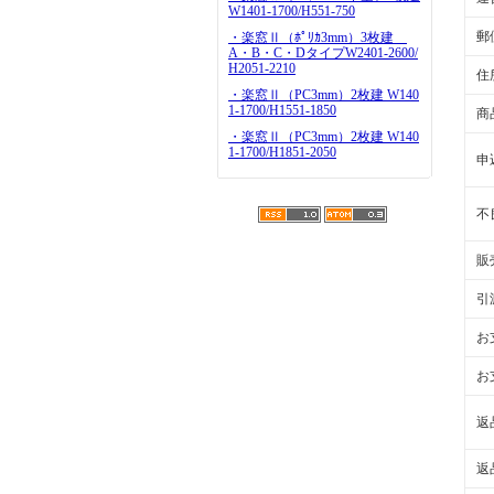
W1401-1700/H551-750
郵
・楽窓Ⅱ（ﾎﾟﾘｶ3mm）3枚建
A・B・C・DタイプW2401-2600/
H2051-2210
住
・楽窓Ⅱ（PC3mm）2枚建 W140
1-1700/H1551-1850
商
・楽窓Ⅱ（PC3mm）2枚建 W140
1-1700/H1851-2050
申
不
販
引
お
お
返
返