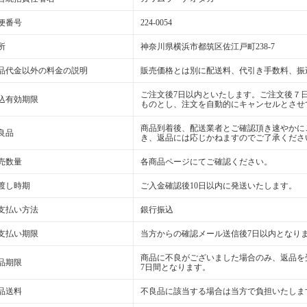
便番号
224-0054
所
神奈川県横浜市都筑区佐江戸町238-7
品代金以外の料金の説明
販売価格とは別に配送料、代引き手数料、振
ご注文後7日以内といたします。ご注文後７
込有効期限
ものとし、注文を自動的にキャンセルとさせ
商品到着後、配送業者とご確認頂き速やかに
良品
き、返品には応じかねますのでご了承くださ
売数量
各商品ページにてご確認ください。
渡し時期
ご入金確認後10日以内に発送いたします。
支払い方法
銀行振込
支払い期限
当方からの確認メール送信後7日以内となり
商品に不良がございました場合のみ、返品を
品期限
7日間となります。
品送料
不良品に該当する場合は当方で負担いたしま