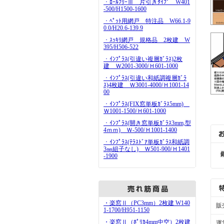
・ﾛｰﾙﾌﾘｰⅢ 片引きﾀｲﾌﾟ W401
-500/H1500-1600
・ﾍﾟｯﾄ用網戸 特注品 W66.1-9
0.0/H20.6-139.9
・ｽｯｷﾘ網戸 規格品 2枚建 W
395/H506-522
・ｲﾝﾌﾟﾗｽ(引違い複層ｶﾞﾗｽ)2枚
建 Ｗ2001-3000/Ｈ601-1000
・ｲﾝﾌﾟﾗｽ(引違い和紙調複層ｶﾞﾗ
ｽ)4枚建 Ｗ3001-4000/Ｈ1001-14
00
・ｲﾝﾌﾟﾗｽ(FIX窓単板ｶﾞﾗｽ5mm)
Ｗ1001-1500/Ｈ601-1000
・ｲﾝﾌﾟﾗｽ(開き窓単板ｶﾞﾗｽ3mm,型
4ｍｍ) Ｗ-500/Ｈ1001-1400
・ｲﾝﾌﾟﾗｽ(ﾃﾗｽﾄﾞｱ単板ｶﾞﾗｽ和紙調
3㎜組子なし) Ｗ501-900/Ｈ1401
-1900
・楽窓Ⅱ（PC3mm）2枚建 W140
販
1-1700/H951-1150
・楽窓Ⅱ（ﾎﾟﾘｶ4mm中空）2枚建
運