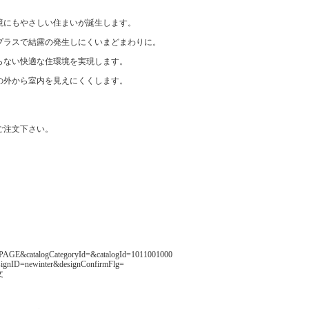
境にもやさしい住まいが誕生します。
プラスで結露の発生しにくいまどまわりに。
らない快適な住環境を実現します。
の外から室内を見えにくくします。
ご注文下さい。
ode=PAGE&catalogCategoryId=&catalogId=1011001000
gnID=newinter&designConfirmFlg=
文