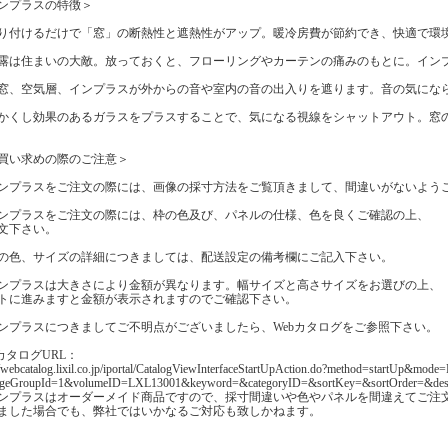
ンプラスの特徴＞
り付けるだけで「窓」の断熱性と遮熱性がアップ。暖冷房費が節約でき、快適で環
露は住まいの大敵。放っておくと、フローリングやカーテンの痛みのもとに。イン
窓、空気層、インプラスが外からの音や室内の音の出入りを遮ります。音の気にな
かくし効果のあるガラスをプラスすることで、気になる視線をシャットアウト。窓
買い求めの際のご注意＞
ンプラスをご注文の際には、画像の採寸方法をご覧頂きまして、間違いがないよう
ンプラスをご注文の際には、枠の色及び、パネルの仕様、色を良くご確認の上、
文下さい。
の色、サイズの詳細につきましては、配送設定の備考欄にご記入下さい。
ンプラスは大きさにより金額が異なります。幅サイズと高さサイズをお選びの上、
トに進みますと金額が表示されますのでご確認下さい。
ンプラスにつきましてご不明点がございましたら、Webカタログをご参照下さい。
bカタログURL：
//webcatalog.lixil.co.jp/iportal/CatalogViewInterfaceStartUpAction.do?method=startUp&m
geGroupId=1&volumeID=LXL13001&keyword=&categoryID=&sortKey=&sortOrder=&desi
ンプラスはオーダーメイド商品ですので、採寸間違いや色やパネルを間違えてご注
ました場合でも、弊社ではいかなるご対応も致しかねます。