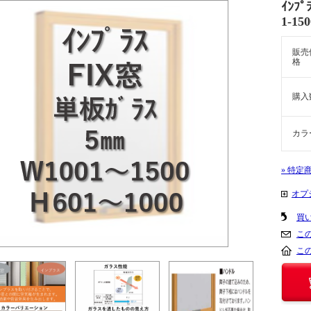
ｲﾝﾌ
1-15
販売
格
購入
カラ
» 特定
オプ
買
こ
こ