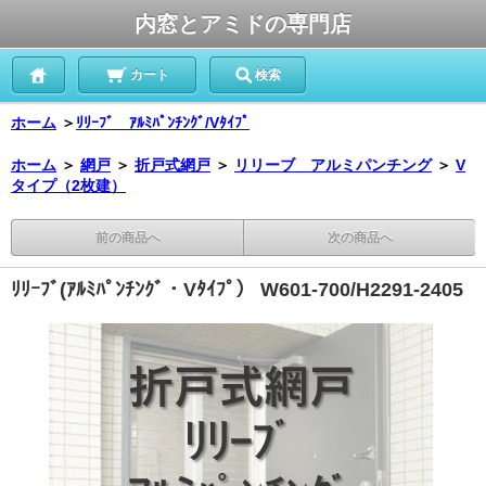
内窓とアミドの専門店
カート
検索
ホーム
＞
ﾘﾘｰﾌﾞ ｱﾙﾐﾊﾟﾝﾁﾝｸﾞ/Vﾀｲﾌﾟ
ホーム
＞
網戸
＞
折戸式網戸
＞
リリーブ アルミパンチング
＞
V
タイプ（2枚建）
前の商品へ
次の商品へ
ﾘﾘｰﾌﾞ(ｱﾙﾐﾊﾟﾝﾁﾝｸﾞ・Vﾀｲﾌﾟ） W601-700/H2291-2405