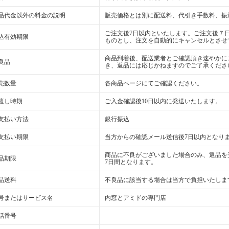
品代金以外の料金の説明
販売価格とは別に配送料、代引き手数料、振
ご注文後7日以内といたします。ご注文後７
込有効期限
ものとし、注文を自動的にキャンセルとさせ
商品到着後、配送業者とご確認頂き速やかに
良品
き、返品には応じかねますのでご了承くださ
売数量
各商品ページにてご確認ください。
渡し時期
ご入金確認後10日以内に発送いたします。
支払い方法
銀行振込
支払い期限
当方からの確認メール送信後7日以内となり
商品に不良がございました場合のみ、返品を
品期限
7日間となります。
品送料
不良品に該当する場合は当方で負担いたしま
号またはサービス名
内窓とアミドの専門店
話番号