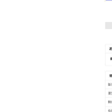
販
運
郵
住