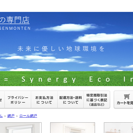
ム
網戸
ロール網戸
＞
＞