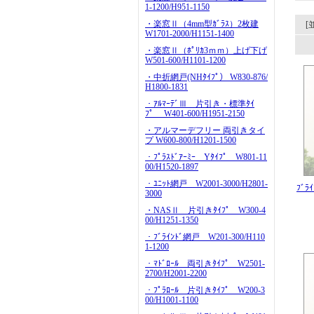
1-1200/H951-1150
・楽窓Ⅱ（4mm型ｶﾞﾗｽ）2枚建
[
W1701-2000/H1151-1400
・楽窓Ⅱ（ﾎﾟﾘｶ3ｍｍ）上げ下げ
W501-600/H1101-1200
・中折網戸(NHﾀｲﾌﾟ） W830-876/
H1800-1831
・ｱﾙﾏｰﾃﾞⅢ 片引き・標準ﾀｲ
ﾌﾟ W401-600/H1951-2150
・アルマーデフリー 両引きタイ
プ W600-800/H1201-1500
・ﾌﾟﾗｽﾄﾞｱｰﾐｰ Yﾀｲﾌﾟ W801-11
00/H1520-1897
・ﾕﾆｯﾄ網戸 W2001-3000/H2801-
ﾌﾞﾗ
3000
・NASⅡ 片引きﾀｲﾌﾟ W300-4
00/H1251-1350
・ﾌﾞﾗｲﾝﾄﾞ網戸 W201-300/H110
1-1200
・ﾏﾄﾞﾛｰﾙ 両引きﾀｲﾌﾟ W2501-
2700/H2001-2200
・ﾌﾟﾗﾛｰﾙ 片引きﾀｲﾌﾟ W200-3
00/H1001-1100