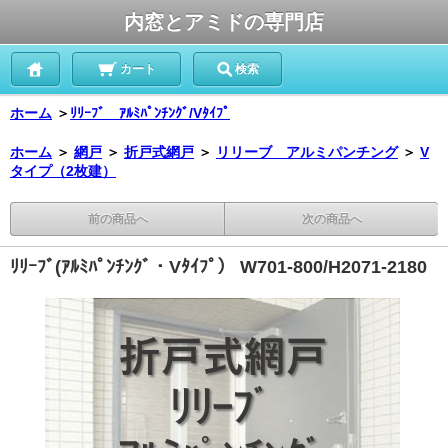
内窓とアミドの専門店
カート
検索
ホーム
＞
ﾘﾘｰﾌﾞ ｱﾙﾐﾊﾟﾝﾁﾝｸﾞ/Vﾀｲﾌﾟ
ホーム
＞
網戸
＞
折戸式網戸
＞
リリーブ アルミパンチング
＞
V
タイプ（2枚建）
前の商品へ
次の商品へ
ﾘﾘｰﾌﾞ(ｱﾙﾐﾊﾟﾝﾁﾝｸﾞ・Vﾀｲﾌﾟ） W701-800/H2071-2180