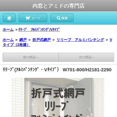
内窓とアミドの専門店
カート
検索
ホーム
＞
ﾘﾘｰﾌﾞ ｱﾙﾐﾊﾟﾝﾁﾝｸﾞ/Vﾀｲﾌﾟ
ホーム
＞
網戸
＞
折戸式網戸
＞
リリーブ アルミパンチング
＞
V
タイプ（2枚建）
前の商品へ
次の商品へ
ﾘﾘｰﾌﾞ(ｱﾙﾐﾊﾟﾝﾁﾝｸﾞ・Vﾀｲﾌﾟ） W701-800/H2181-2290