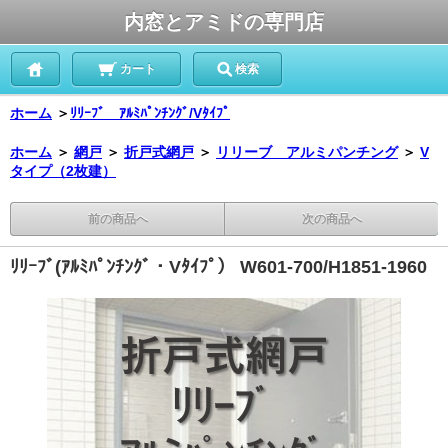
内窓とアミドの専門店
カート
検索
ホーム
＞
ﾘﾘｰﾌﾞ ｱﾙﾐﾊﾟﾝﾁﾝｸﾞ/Vﾀｲﾌﾟ
ホーム
＞
網戸
＞
折戸式網戸
＞
リリーブ アルミパンチング
＞
V
タイプ（2枚建）
前の商品へ
次の商品へ
ﾘﾘｰﾌﾞ(ｱﾙﾐﾊﾟﾝﾁﾝｸﾞ・Vﾀｲﾌﾟ） W601-700/H1851-1960