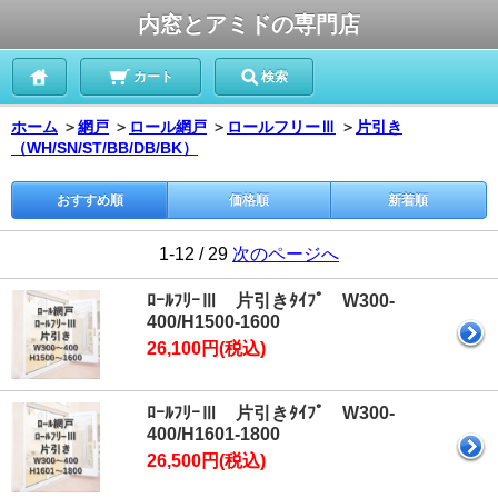
内窓とアミドの専門店
カート
検索
ホーム
＞
網戸
＞
ロール網戸
＞
ロールフリーⅢ
＞
片引き
（WH/SN/ST/BB/DB/BK）
おすすめ順
価格順
新着順
1-12 / 29
次のページへ
ﾛｰﾙﾌﾘｰⅢ 片引きﾀｲﾌﾟ W300-
400/H1500-1600
26,100円(税込)
ﾛｰﾙﾌﾘｰⅢ 片引きﾀｲﾌﾟ W300-
400/H1601-1800
26,500円(税込)