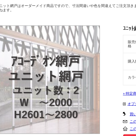
ニット網戸はオーダーメイド商品ですので、寸法間違いや色を間違えてご注文頂き
ねます。
ﾕﾆｯﾄ
販売
格
購入
カラ
» 特定
オプ
買
こ
こ