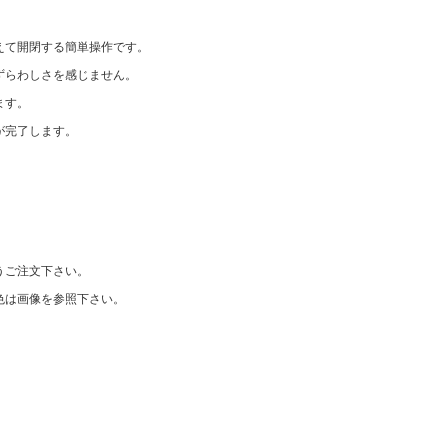
えて開閉する簡単操作です。
ずらわしさを感じません。
ます。
が完了します。
うご注文下さい。
色は画像を参照下さい。
。