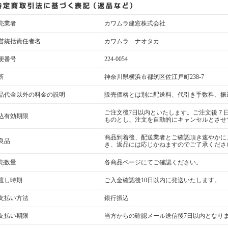
売業者
カワムラ建窓株式会社
営統括責任者名
カワムラ ナオタカ
便番号
224-0054
所
神奈川県横浜市都筑区佐江戸町238-7
品代金以外の料金の説明
販売価格とは別に配送料、代引き手数料、振
ご注文後7日以内といたします。ご注文後７
込有効期限
ものとし、注文を自動的にキャンセルとさせ
商品到着後、配送業者とご確認頂き速やかに
良品
き、返品には応じかねますのでご了承くださ
売数量
各商品ページにてご確認ください。
渡し時期
ご入金確認後10日以内に発送いたします。
支払い方法
銀行振込
支払い期限
当方からの確認メール送信後7日以内となり