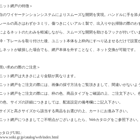
ニット網戸の特徴＞
自のワイヤーテンションシステムによりスムーズな開閉を実現。ハンドルに手を添
レールの高さはわずか３ミリ。傷つきにくいアルミ製で、出入りやお掃除の際のわ
によるネットのたわみを軽減しながら、スムーズな開閉を助けるフックが付いてい
枠・下レールを取り付けた後、ユニット本体を上枠内にすべり込ませるだけで設置
しネットが破損した場合でも、網戸本体を外すことなく、ネット交換が可能です。
買い求めの際のご注意＞
ニット網戸は大きさにより金額が異なります。
ニット網戸をご注文の際には、画像の採寸方法をご覧頂きまして、間違いがないよ
ニット網戸をご注文の際には、枠の色、商品タイプをご確認の上、ご注文下さい。
の色、サイズの詳細につきましては、配送設定の備考欄にご記入下さい。
サイズと高さサイズから該当する商品をお選びの上、カートにお進み下さい。
ニット網戸につきましてご不明点がございましたら、Webカタログをご参照下さい
カタログURL:
//www.seiki.gr.jp/catalog/web/index.html