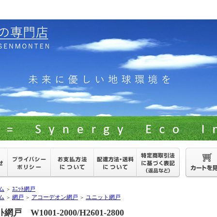
ム
ﾕﾆｯﾄ網戸
＞
ム
網戸
アコーデオン網戸
ユニット網戸
＞
＞
＞
ｯﾄ網戸 W1001-2000/H2601-2800