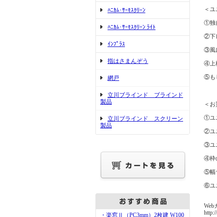
＜ユ
ﾊﾆｶﾑ･ｻｰﾓｽｸﾘｰﾝ
①独
ﾊﾆｶﾑ･ｻｰﾓｽｸﾘｰﾝ ﾗｲﾄ
②下
ｲﾝﾌﾟﾗｽ
③風
指はさまんぞう
④上
⑤も
網戸
立川ブラインド ブラインド
製品
＜お
①ユ
立川ブラインド スクリーン
製品
②ユ
③ユ
④枠
⑤幅
⑥ユ
Web
http:
・楽窓Ⅱ（PC3mm）2枚建 W100