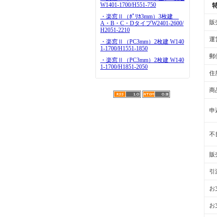
W1401-1700/H551-750
・楽窓Ⅱ（ﾎﾟﾘｶ3mm）3枚建
販
A・B・C・DタイプW2401-2600/
H2051-2210
運
・楽窓Ⅱ（PC3mm）2枚建 W140
1-1700/H1551-1850
郵
・楽窓Ⅱ（PC3mm）2枚建 W140
1-1700/H1851-2050
住
商
申
不
販
引
お
お