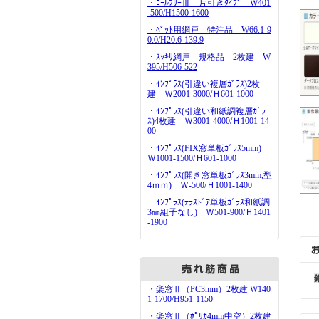
・ﾛｰﾙﾌﾘｰⅢ 片引きﾀｲﾌﾟ W401
-500/H1500-1600
・ﾍﾟｯﾄ用網戸 特注品 W66.1-9
0.0/H20.6-139.9
・ｽｯｷﾘ網戸 規格品 2枚建 W
395/H506-522
・ｲﾝﾌﾟﾗｽ(引違い複層ｶﾞﾗｽ)2枚
建 Ｗ2001-3000/Ｈ601-1000
・ｲﾝﾌﾟﾗｽ(引違い和紙調複層ｶﾞﾗ
ｽ)4枚建 Ｗ3001-4000/Ｈ1001-14
00
・ｲﾝﾌﾟﾗｽ(FIX窓単板ｶﾞﾗｽ5mm)
Ｗ1001-1500/Ｈ601-1000
・ｲﾝﾌﾟﾗｽ(開き窓単板ｶﾞﾗｽ3mm,型
4ｍｍ) Ｗ-500/Ｈ1001-1400
・ｲﾝﾌﾟﾗｽ(ﾃﾗｽﾄﾞｱ単板ｶﾞﾗｽ和紙調
3㎜組子なし) Ｗ501-900/Ｈ1401
-1900
・楽窓Ⅱ（PC3mm）2枚建 W140
1-1700/H951-1150
・楽窓Ⅱ（ﾎﾟﾘｶ4mm中空）2枚建