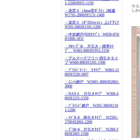
1-1200/H951-1150
※ユ
しか
・楽窓Ⅱ（4mm型ｶﾞﾗｽ）2枚建
W1701-2000/H1151-1400
・楽窓Ⅱ（ﾎﾟﾘｶ3ｍｍ）上げ下げ
W501-600/H1101-1200
・中折網戸(NHﾀｲﾌﾟ） W830-876/
H1800-1831
・ｱﾙﾏｰﾃﾞⅢ 片引き・標準ﾀｲ
ﾌﾟ W401-600/H1951-2150
・アルマーデフリー 両引きタイ
プ W600-800/H1201-1500
・ﾌﾟﾗｽﾄﾞｱｰﾐｰ Yﾀｲﾌﾟ W801-11
00/H1520-1897
・ﾕﾆｯﾄ網戸 W2001-3000/H2801-
3000
・NASⅡ 片引きﾀｲﾌﾟ W300-4
00/H1251-1350
・ﾌﾞﾗｲﾝﾄﾞ網戸 W201-300/H110
1-1200
・ﾏﾄﾞﾛｰﾙ 両引きﾀｲﾌﾟ W2501-
2700/H2001-2200
・ﾌﾟﾗﾛｰﾙ 片引きﾀｲﾌﾟ W200-3
00/H1001-1100