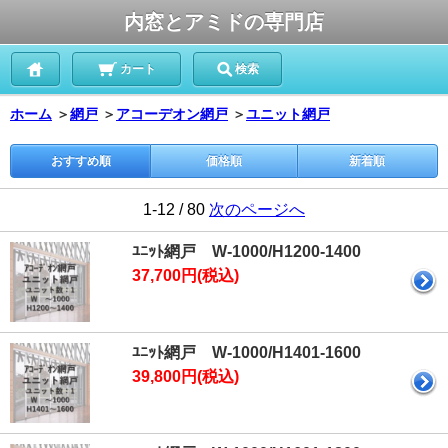
内窓とアミドの専門店
カート
検索
ホーム
＞
網戸
＞
アコーデオン網戸
＞
ユニット網戸
おすすめ順
価格順
新着順
1-12 / 80
次のページへ
ﾕﾆｯﾄ網戸 W-1000/H1200-1400
37,700円(税込)
ﾕﾆｯﾄ網戸 W-1000/H1401-1600
39,800円(税込)