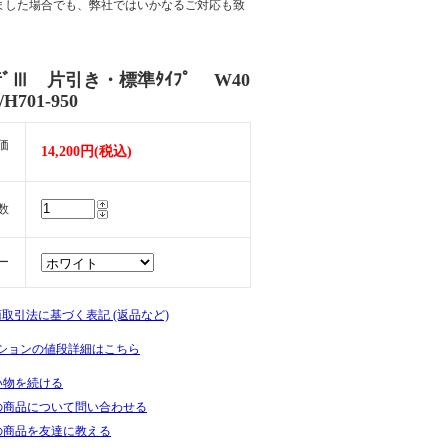
ました場合でも、弊社ではいかなるご対応も致
ｰﾃﾞⅢ 片引き・標準ﾀｲﾌﾟ W40
0/H701-950
価
14,200円(税込)
数
ー
商取引法に基づく表記 (返品など)
ションの値段詳細はこちら
い物を続ける
の商品について問い合わせる
の商品を友達に教える