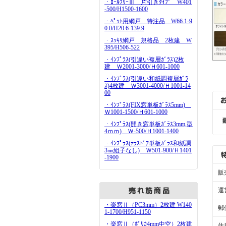
・ﾛｰﾙﾌﾘｰⅢ 片引きﾀｲﾌﾟ W401
-500/H1500-1600
・ﾍﾟｯﾄ用網戸 特注品 W66.1-9
0.0/H20.6-139.9
・ｽｯｷﾘ網戸 規格品 2枚建 W
395/H506-522
・ｲﾝﾌﾟﾗｽ(引違い複層ｶﾞﾗｽ)2枚
建 Ｗ2001-3000/Ｈ601-1000
・ｲﾝﾌﾟﾗｽ(引違い和紙調複層ｶﾞﾗ
ｽ)4枚建 Ｗ3001-4000/Ｈ1001-14
00
・ｲﾝﾌﾟﾗｽ(FIX窓単板ｶﾞﾗｽ5mm)
Ｗ1001-1500/Ｈ601-1000
・ｲﾝﾌﾟﾗｽ(開き窓単板ｶﾞﾗｽ3mm,型
4ｍｍ) Ｗ-500/Ｈ1001-1400
・ｲﾝﾌﾟﾗｽ(ﾃﾗｽﾄﾞｱ単板ｶﾞﾗｽ和紙調
3㎜組子なし) Ｗ501-900/Ｈ1401
-1900
販
運
・楽窓Ⅱ（PC3mm）2枚建 W140
郵
1-1700/H951-1150
・楽窓Ⅱ（ﾎﾟﾘｶ4mm中空）2枚建
住