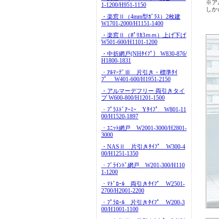
※ア
1-1200/H951-1150
しか
・楽窓Ⅱ（4mm型ｶﾞﾗｽ）2枚建
W1701-2000/H1151-1400
・楽窓Ⅱ（ﾎﾟﾘｶ3ｍｍ）上げ下げ
W501-600/H1101-1200
・中折網戸(NHﾀｲﾌﾟ） W830-876/
H1800-1831
・ｱﾙﾏｰﾃﾞⅢ 片引き・標準ﾀｲ
ﾌﾟ W401-600/H1951-2150
・アルマーデフリー 両引きタイ
プ W600-800/H1201-1500
・ﾌﾟﾗｽﾄﾞｱｰﾐｰ Yﾀｲﾌﾟ W801-11
00/H1520-1897
・ﾕﾆｯﾄ網戸 W2001-3000/H2801-
3000
・NASⅡ 片引きﾀｲﾌﾟ W300-4
00/H1251-1350
・ﾌﾞﾗｲﾝﾄﾞ網戸 W201-300/H110
1-1200
・ﾏﾄﾞﾛｰﾙ 両引きﾀｲﾌﾟ W2501-
2700/H2001-2200
・ﾌﾟﾗﾛｰﾙ 片引きﾀｲﾌﾟ W200-3
00/H1001-1100