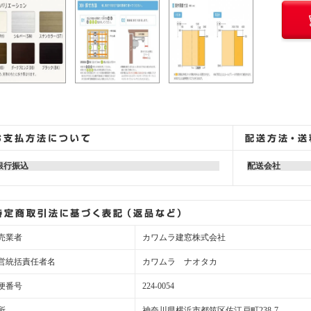
銀行振込
配送会社
売業者
カワムラ建窓株式会社
営統括責任者名
カワムラ ナオタカ
便番号
224-0054
所
神奈川県横浜市都筑区佐江戸町238-7