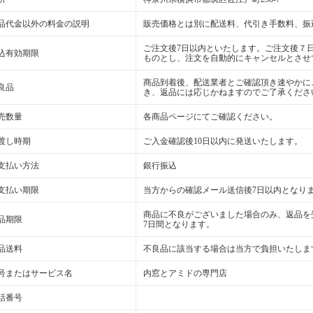
品代金以外の料金の説明
販売価格とは別に配送料、代引き手数料、振
ご注文後7日以内といたします。ご注文後７
込有効期限
ものとし、注文を自動的にキャンセルとさせ
商品到着後、配送業者とご確認頂き速やかに
良品
き、返品には応じかねますのでご了承くださ
売数量
各商品ページにてご確認ください。
渡し時期
ご入金確認後10日以内に発送いたします。
支払い方法
銀行振込
支払い期限
当方からの確認メール送信後7日以内となり
商品に不良がございました場合のみ、返品を
品期限
7日間となります。
品送料
不良品に該当する場合は当方で負担いたしま
号またはサービス名
内窓とアミドの専門店
話番号