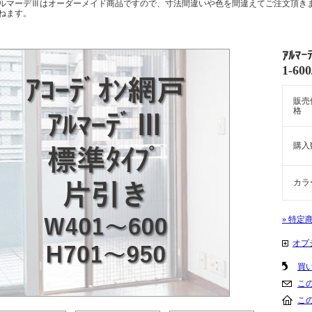
ルマーデⅢはオーダーメイド商品ですので、寸法間違いや色を間違えてご注文頂き
ねます。
ｱﾙﾏ
1-60
販売
格
購入
カラ
» 特定
オプ
買
こ
こ