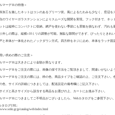
ルマーデⅢの特徴＞
殊加工を施したネットはコシのあるプリーツ状。風によるたわみも少なく、窓辺を
自のワイヤーガラステンションによりスムーズな開閉を実現。フック付きで、ネッ
ットは縦枠にコンパクトに収納。網戸を使わない季節にも景観を損なわず、汚れも
り外しの際は、縦横±10ミリの調整が可能。無駄な隙間ができず、ぴったりときれ
戸と本体が一体化されたノックダウン方式。四方枠をネジに止め、本体をラッチ固
買い求めの際のご注意＞
ルマーデⅢは大きさにより金額が異なります。
ルマーデⅢをご注文の際には、画像の採寸方法をご覧頂きまして、間違いがないよ
ルマーデⅢをご注文の際には、枠の色、商品タイプをご確認の上、ご注文下さい。
の色、サイズの詳細につきましては、配送設定の備考欄にご記入下さい。
サイズと高さサイズから該当する商品をお選びの上、カートにお進み下さい。
ルマーデⅢにつきましてご不明点がございましたら、Webカタログをご参照下さい
カタログURL:
//www.seiki.gr.jp/catalog/web/index.html