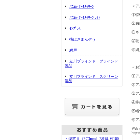
＜ア
ﾊﾆｶﾑ･ｻｰﾓｽｸﾘｰﾝ
①特
ﾊﾆｶﾑ･ｻｰﾓｽｸﾘｰﾝ ﾗｲﾄ
②独
ｲﾝﾌﾟﾗｽ
③ネ
指はさまんぞう
④取
⑤網
網戸
立川ブラインド ブラインド
製品
＜お
①ア
立川ブラインド スクリーン
製品
②ア
③ア
④枠
⑤幅
⑥ア
Web
http:
・楽窓Ⅱ（PC3mm）2枚建 W100