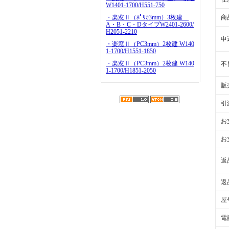
W1401-1700/H551-750
・楽窓Ⅱ（ﾎﾟﾘｶ3mm）3枚建
商
A・B・C・DタイプW2401-2600/
H2051-2210
申
・楽窓Ⅱ（PC3mm）2枚建 W140
1-1700/H1551-1850
・楽窓Ⅱ（PC3mm）2枚建 W140
不
1-1700/H1851-2050
販
引
お
お
返
返
屋
電