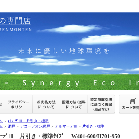
ム
ｱﾙﾏｰﾃﾞⅢ 片引き・標準
＞
ム
網戸
アコーデオン網戸
アルマーデⅢ
片引き・標準
＞
＞
＞
＞
ﾏｰﾃﾞⅢ 片引き・標準ﾀｲﾌﾟ W401-600/H701-950