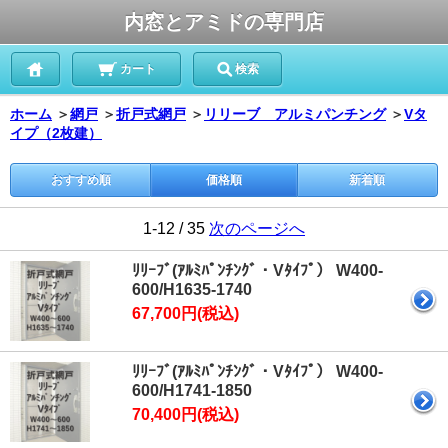
内窓とアミドの専門店
カート
検索
ホーム
＞
網戸
＞
折戸式網戸
＞
リリーブ アルミパンチング
＞
Vタ
イプ（2枚建）
おすすめ順
価格順
新着順
1-12 / 35
次のページへ
ﾘﾘｰﾌﾞ(ｱﾙﾐﾊﾟﾝﾁﾝｸﾞ・Vﾀｲﾌﾟ） W400-
600/H1635-1740
67,700円(税込)
ﾘﾘｰﾌﾞ(ｱﾙﾐﾊﾟﾝﾁﾝｸﾞ・Vﾀｲﾌﾟ） W400-
600/H1741-1850
70,400円(税込)