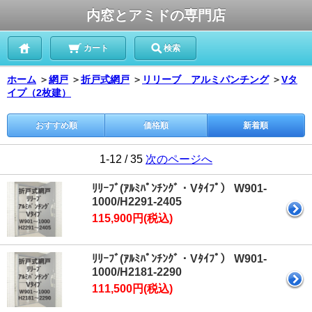
内窓とアミドの専門店
カート
検索
ホーム
＞
網戸
＞
折戸式網戸
＞
リリーブ アルミパンチング
＞
Vタ
イプ（2枚建）
おすすめ順
価格順
新着順
1-12 / 35
次のページへ
ﾘﾘｰﾌﾞ(ｱﾙﾐﾊﾟﾝﾁﾝｸﾞ・Vﾀｲﾌﾟ） W901-
1000/H2291-2405
115,900円(税込)
ﾘﾘｰﾌﾞ(ｱﾙﾐﾊﾟﾝﾁﾝｸﾞ・Vﾀｲﾌﾟ） W901-
1000/H2181-2290
111,500円(税込)