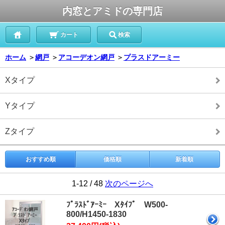
内窓とアミドの専門店
カート
検索
ホーム
＞
網戸
＞
アコーデオン網戸
＞
プラスドアーミー
Xタイプ
Yタイプ
Zタイプ
おすすめ順
価格順
新着順
1-12 / 48
次のページへ
ﾌﾟﾗｽﾄﾞｱｰﾐｰ Xﾀｲﾌﾟ W500-
800/H1450-1830